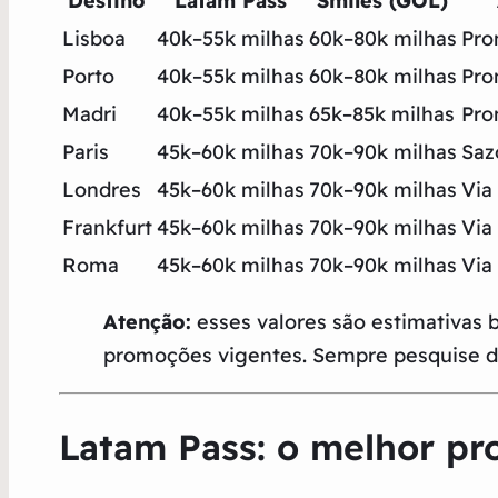
Destino
Latam Pass
Smiles (GOL)
Lisboa
40k–55k milhas
60k–80k milhas
Pro
Porto
40k–55k milhas
60k–80k milhas
Pro
Madri
40k–55k milhas
65k–85k milhas
Pro
Paris
45k–60k milhas
70k–90k milhas
Saz
Londres
45k–60k milhas
70k–90k milhas
Via
Frankfurt
45k–60k milhas
70k–90k milhas
Via
Roma
45k–60k milhas
70k–90k milhas
Via
Atenção:
esses valores são estimativas 
promoções vigentes. Sempre pesquise di
Latam Pass: o melhor pr