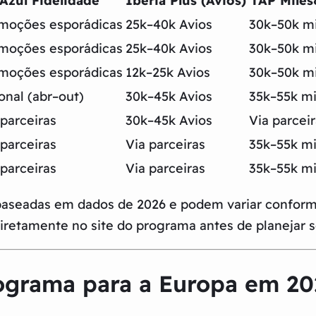
Azul Fidelidade
Iberia Plus (Avios)
TAP Mile
moções esporádicas
25k–40k Avios
30k–50k mi
moções esporádicas
25k–40k Avios
30k–50k mi
moções esporádicas
12k–25k Avios
30k–50k mi
onal (abr–out)
30k–45k Avios
35k–55k mi
 parceiras
30k–45k Avios
Via parcei
 parceiras
Via parceiras
35k–55k mi
 parceiras
Via parceiras
35k–55k mi
baseadas em dados de 2026 e podem variar conforme 
retamente no site do programa antes de planejar 
ograma para a Europa em 20