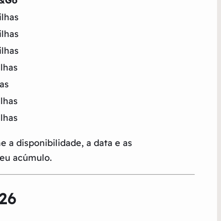
s&Go
lhas
lhas
lhas
lhas
ras
lhas
lhas
a disponibilidade, a data e as
seu acúmulo.
26