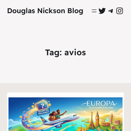
Perfil Oficial no Twitter
Grupo Oficial no Tel
Perfil Ofici
Douglas Nickson Blog
Tag:
avios