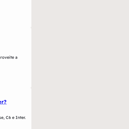
roveite a
er?
, C6 e Inter.