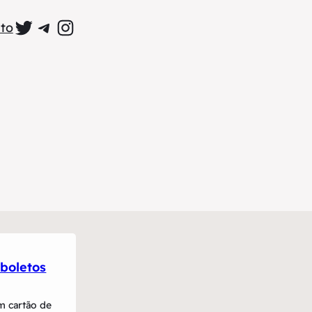
Perfil Oficial no Twitter
Grupo Oficial no Telegram
Perfil Oficial no Instagram
to
boletos
m cartão de