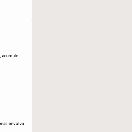
, acumule
nas envolva