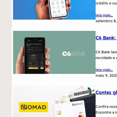
crédito e co
leia mais…
setembro 8,
C6 Bank:
C6 Bank lan
novidade e 
leia mais…
maio 9, 202
Contas g
Confira nos
Encontre a 