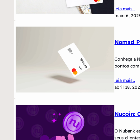
leia mais…
maio 6, 202
Nomad P
Conheça a N
pontos com
leia mais…
abril 18, 20
Nucoin: 
O Nubank e
seus cliente