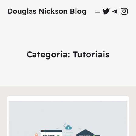
Perfil Oficial no Twitter
Grupo Oficial no Tel
Perfil Ofici
Douglas Nickson Blog
Categoria:
Tutoriais