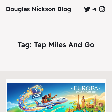
Perfil Oficial no Twitter
Grupo Oficial no Tel
Perfil Ofici
Douglas Nickson Blog
Tag:
Tap Miles And Go