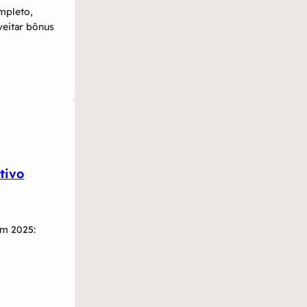
mpleto,
veitar bônus
tivo
em 2025: