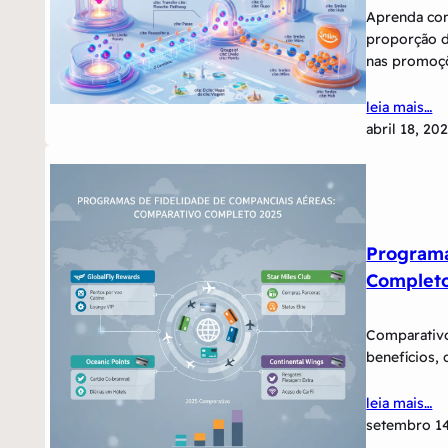
Aprenda com
proporção d
nas promoç
leia mais…
abril 18, 20
Programa
Complet
Comparativo
benefícios, 
leia mais…
setembro 14