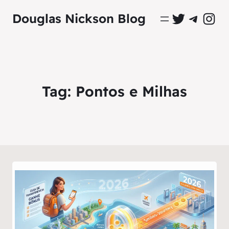
Perfil Oficial no Twitter
Grupo Oficial no Tel
Perfil Ofici
Douglas Nickson Blog
Tag:
Pontos e Milhas