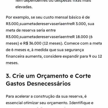
tem dependentes ou despesas fixas mais
elevadas.
Por exemplo, se seu custo mensal básico é de
R
3.000,suametadereservaseriaentreR 3.000, sua
meta de reserva seria entre
R
3.000
,
s
u
am
e
t
a
d
ereser
v
a
ser
ia
e
n
t
re
R
18.000 (6
meses) e R$ 36.000 (12 meses). Comece com a meta
de 6 meses e, à medida que sua segurança
financeira aumenta, considere expandir para 9 ou 12
meses.
3. Crie um Orçamento e Corte
Gastos Desnecessários
Para acelerar a construção da sua reserva, é
essencial otimizar seu orçamento. Identifique e