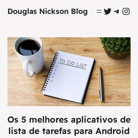
Perfil Oficial no Twitter
Grupo Oficial no Tel
Perfil Ofici
Douglas Nickson Blog
Os 5 melhores aplicativos de
lista de tarefas para Android