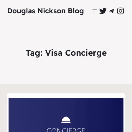
Perfil Oficial no Twitter
Grupo Oficial no Tel
Perfil Ofici
Douglas Nickson Blog
Tag:
Visa Concierge