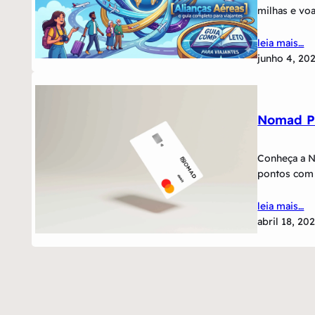
milhas e vo
leia mais…
junho 4, 20
Nomad P
Conheça a N
pontos com
leia mais…
abril 18, 20