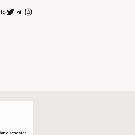
Perfil Oficial no Twitter
Grupo Oficial no Telegram
Perfil Oficial no Instagram
to
ar e resgatar