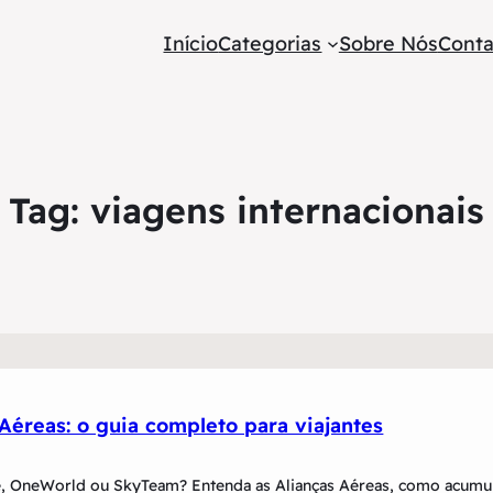
Início
Categorias
Sobre Nós
Conta
Tag:
viagens internacionais
 Aéreas: o guia completo para viajantes
ce, OneWorld ou SkyTeam? Entenda as Alianças Aéreas, como acumul