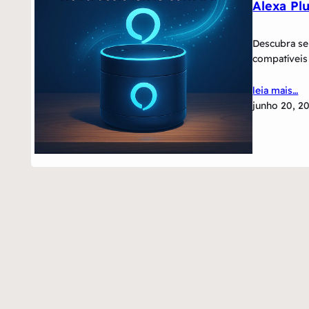
Alexa Pl
Descubra se 
compatíveis
leia mais…
junho 20, 2