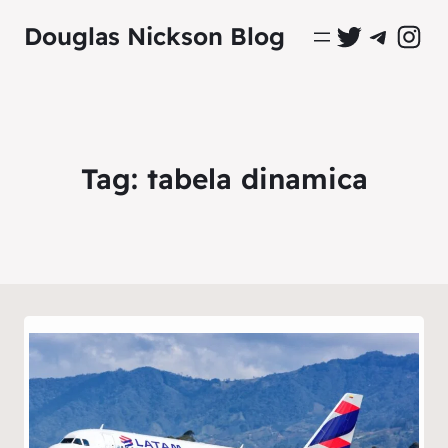
Perfil Oficial no Twitter
Grupo Oficial no Tel
Perfil Ofici
Douglas Nickson Blog
Tag:
tabela dinamica