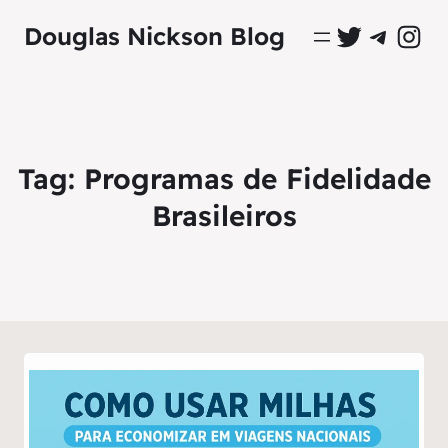
Perfil Oficial no Twitter
Grupo Oficial no Tel
Perfil Ofici
Douglas Nickson Blog
Tag:
Programas de Fidelidade
Brasileiros