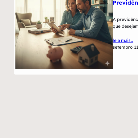
Previdên
A previdênc
que desejam 
leia mais…
setembro 11