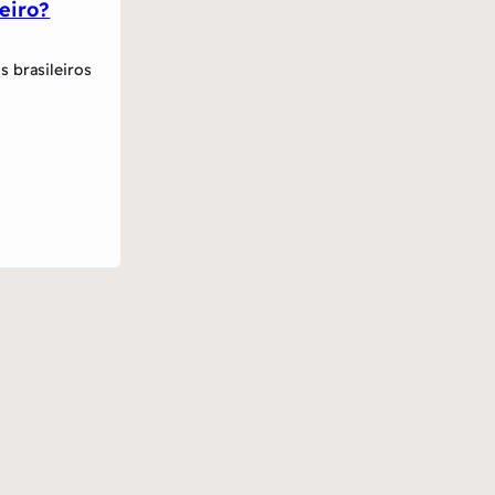
eiro?
 brasileiros