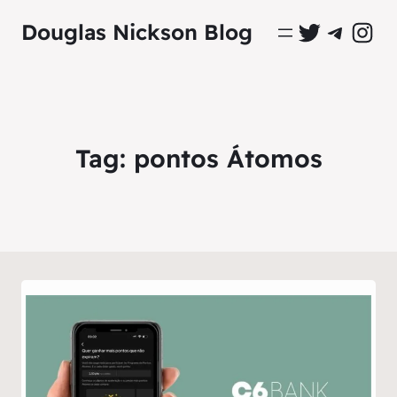
Perfil Oficial no Twitter
Grupo Oficial no Tel
Perfil Ofici
Douglas Nickson Blog
Tag:
pontos Átomos