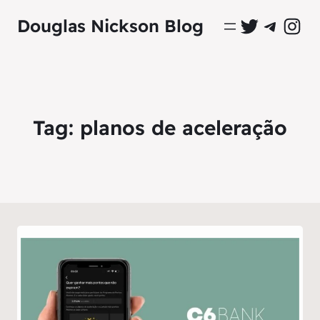
Perfil Oficial no Twitter
Grupo Oficial no Tel
Perfil Ofici
Douglas Nickson Blog
Tag:
planos de aceleração