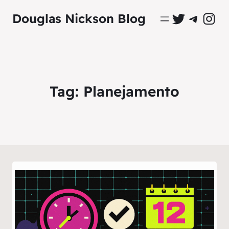
Perfil Oficial no Twitter
Grupo Oficial no Tel
Perfil Ofici
Douglas Nickson Blog
Tag:
Planejamento