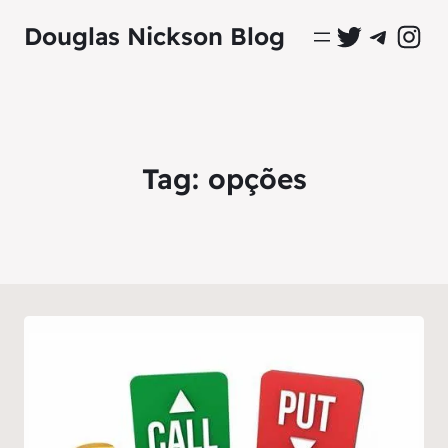
Perfil Oficial no Twitter
Grupo Oficial no Tel
Perfil Ofici
Douglas Nickson Blog
Tag:
opções