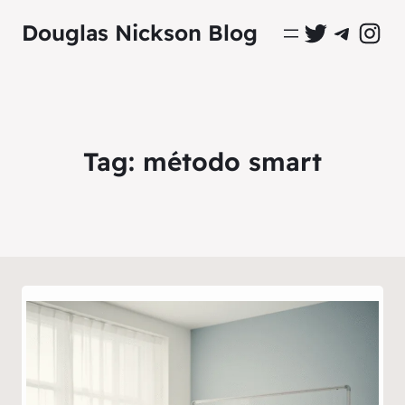
Perfil Oficial no Twitter
Grupo Oficial no Tel
Perfil Ofici
Douglas Nickson Blog
Tag:
método smart