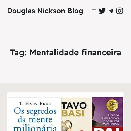
Perfil Oficial no Twitter
Grupo Oficial no Tel
Perfil Ofici
Douglas Nickson Blog
Tag:
Mentalidade financeira