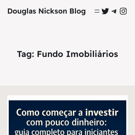
Perfil Oficial no Twitter
Grupo Oficial no Tel
Perfil Ofici
Douglas Nickson Blog
Tag:
Fundo Imobiliários