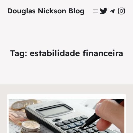
Perfil Oficial no Twitter
Grupo Oficial no Tel
Perfil Ofici
Douglas Nickson Blog
Tag:
estabilidade financeira