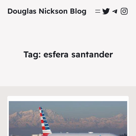
Perfil Oficial no Twitter
Grupo Oficial no Tel
Perfil Ofici
Douglas Nickson Blog
Tag:
esfera santander