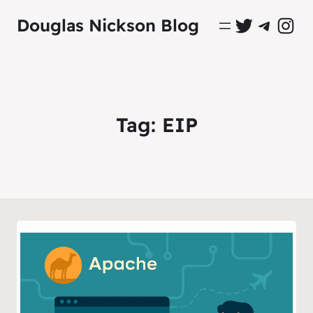
Perfil Oficial no Twitter
Grupo Oficial no Tel
Perfil Ofici
Douglas Nickson Blog
Tag:
EIP