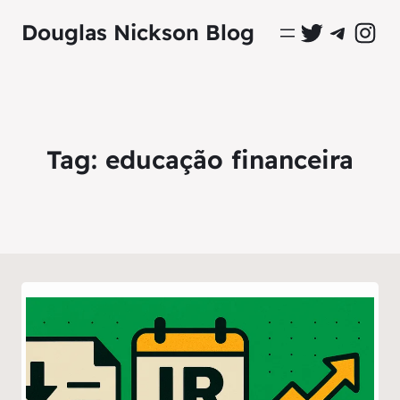
Perfil Oficial no Twitter
Grupo Oficial no Tel
Perfil Ofici
Douglas Nickson Blog
Tag:
educação financeira