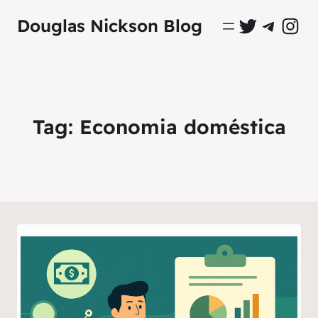
Perfil Oficial no Twitter
Grupo Oficial no Tel
Perfil Ofici
Douglas Nickson Blog
Tag:
Economia doméstica