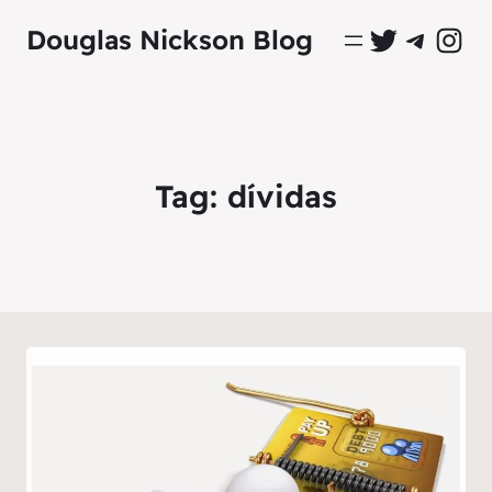
Perfil Oficial no Twitter
Grupo Oficial no Tel
Perfil Ofici
Douglas Nickson Blog
Tag:
dívidas