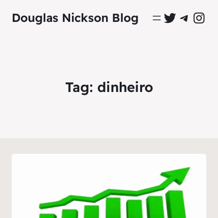
Perfil Oficial no Twitter
Grupo Oficial no Tel
Perfil Ofici
Douglas Nickson Blog
Tag:
dinheiro