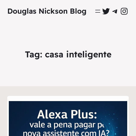
Perfil Oficial no Twitter
Grupo Oficial no Tel
Perfil Ofici
Douglas Nickson Blog
Tag:
casa inteligente