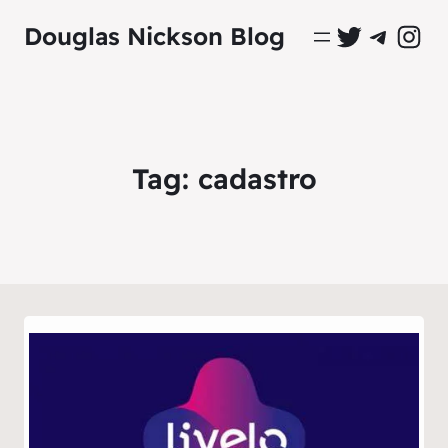
Perfil Oficial no Twitter
Grupo Oficial no Tel
Perfil Ofici
Douglas Nickson Blog
Tag:
cadastro