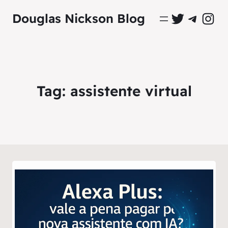
Perfil Oficial no Twitter
Grupo Oficial no Tel
Perfil Ofici
Douglas Nickson Blog
Tag:
assistente virtual