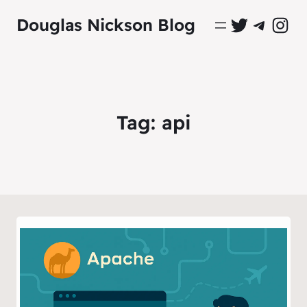
Perfil Oficial no Twitter
Grupo Oficial no Tel
Perfil Ofici
Douglas Nickson Blog
Tag:
api