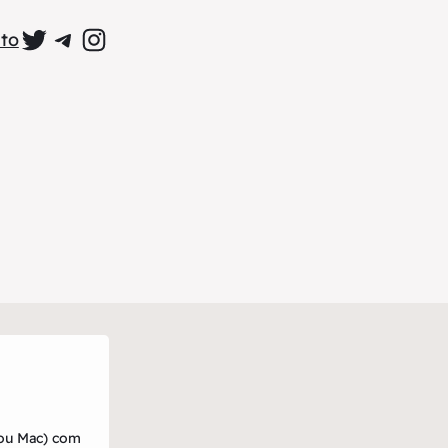
Perfil Oficial no Twitter
Grupo Oficial no Telegram
Perfil Oficial no Instagram
to
 ou Mac) com