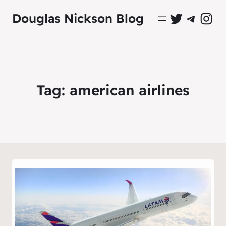
Perfil Oficial no Twitter
Grupo Oficial no Tel
Perfil Ofici
Douglas Nickson Blog
Tag:
american airlines